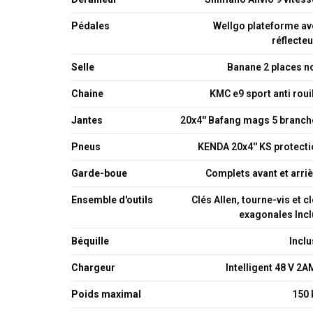
Pédales
Wellgo plateforme av
réflecte
Selle
Banane 2 places n
Chaine
KMC e9 sport anti roui
Jantes
20x4'' Bafang mags 5 branch
Pneus
KENDA 20x4'' KS protect
Garde-boue
Complets avant et arri
Ensemble d'outils
Clés Allen, tourne-vis et c
exagonales Incl
Béquille
Incl
Chargeur
Intelligent 48 V 2
Poids maximal
150 