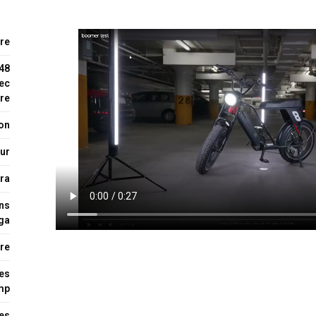
re
48
vec
re
don
ur
ra
ons
ga
are
es
mp
ses