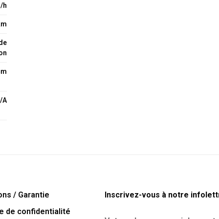
/h
km
 de
ion
cm
/A
ons / Garantie
Inscrivez-vous à notre infolett
e de confidentialité