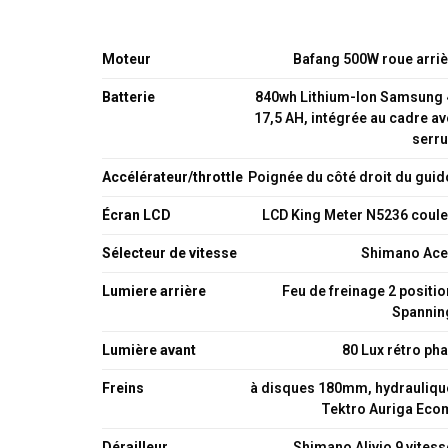
Moteur
Bafang 500W roue arriè
Batterie
840wh Lithium-Ion Samsung 
17,5 AH, intégrée au cadre a
serru
Accélérateur/throttle
Poignée du côté droit du gui
Écran LCD
LCD King Meter N5236 coule
Sélecteur de vitesse
Shimano Ace
Lumiere arrière
Feu de freinage 2 positi
Spannin
Lumière avant
80 Lux rétro ph
Freins
à disques 180mm, hydrauliqu
Tektro Auriga Eco
Dérailleur
Shimano Alivio 9 vites