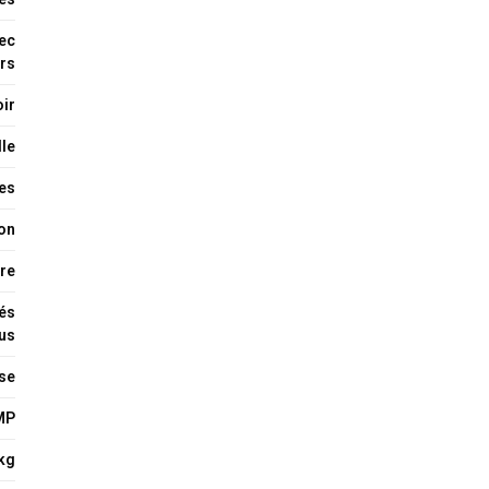
ec
urs
oir
lle
es
ion
ère
lés
us
use
AMP
kg