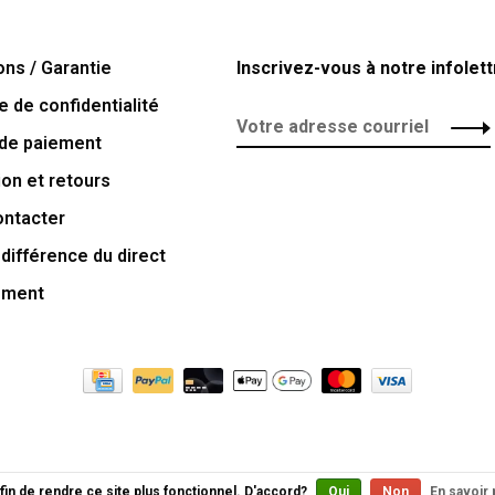
ons / Garantie
Inscrivez-vous à notre infolett
e de confidentialité
de paiement
ion et retours
ontacter
 différence du direct
ement
fin de rendre ce site plus fonctionnel. D'accord?
Oui
Non
En savoir 