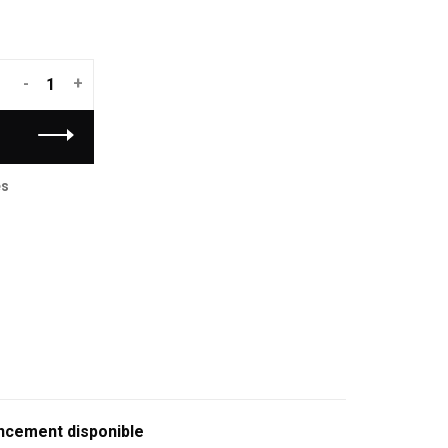
-
+
es
ncement disponible