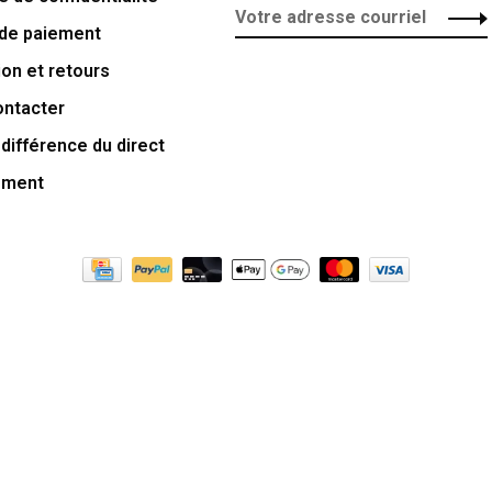
de paiement
ion et retours
ontacter
 différence du direct
ement