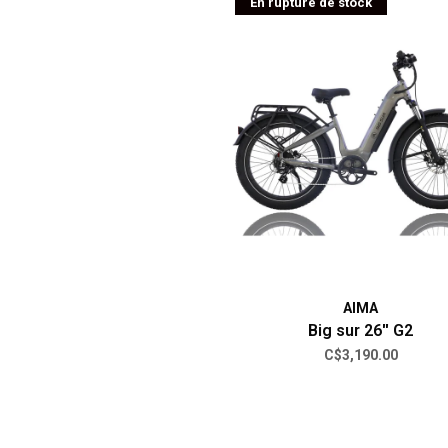
En rupture de stock
es et composantes
 document
e vélo
hoisir Téo?
AIMA
Big sur 26'' G2
C$3,190.00