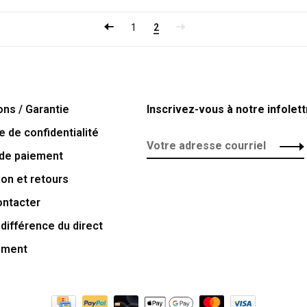
1
2
ons / Garantie
Inscrivez-vous à notre infolett
e de confidentialité
de paiement
ion et retours
ontacter
 différence du direct
ement