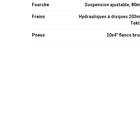
Fourche
Suspension ajustable, 80
Freins
Hydrauliques à disques 203
Tekt
Pneus
20x4'' flancs br