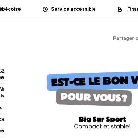
ébécoise
Service accessible
Fina
Partager c
062
0W
5Ah
ls
ur
ce
es