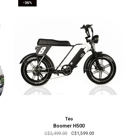
-36%
Téo
Boomer H500
C$2,499.00
C$1,599.00