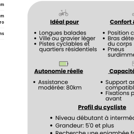
mm
mm
ro
uns