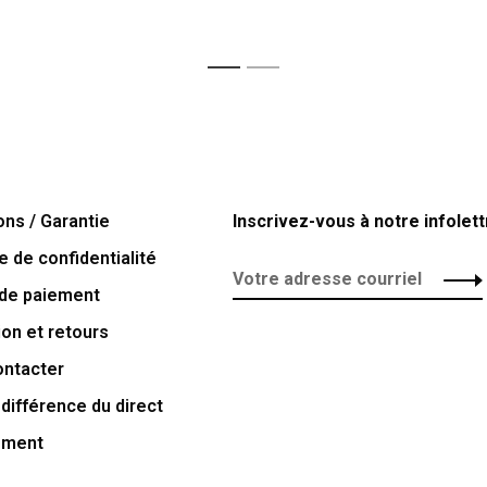
1
2
ons / Garantie
Inscrivez-vous à notre infolett
e de confidentialité
de paiement
ion et retours
ontacter
 différence du direct
ement