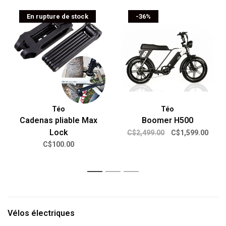
En rupture de stock
-36%
Téo
Téo
Cadenas pliable Max
Boomer H500
Lock
C$2,499.00
C$1,599.00
C$100.00
1
2
3
Vélos électriques