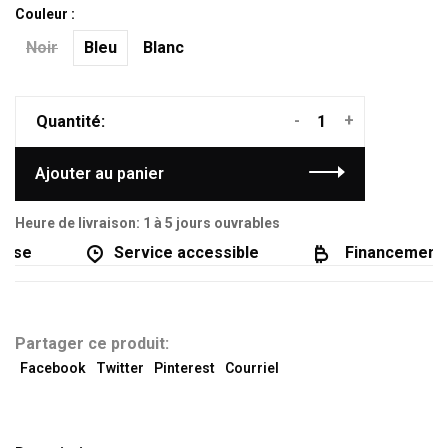
Couleur :
Noir
Bleu
Blanc
-
+
Quantité:
Ajouter au panier
Heure de livraison: 1 à 5 jours ouvrables
se
Service accessible
Financement di
Partager ce produit:
Facebook
Twitter
Pinterest
Courriel