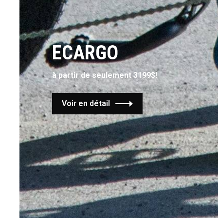
ECARGO
à partir de seulement 3199$!
Voir en détail